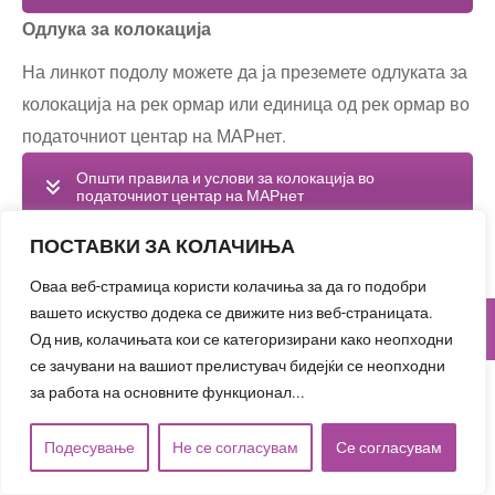
Одлука за колокација
На линкот подолу можете да ја преземете одлуката за
колокација на рек ормар или единица од рек ормар во
податочниот центар на МАРнет.
Општи правила и услови за колокација во
податочниот центар на МАРнет
ПОСТАВКИ ЗА КОЛАЧИЊА
Оваа веб-страмица користи колачиња за да го подобри
вашето искуство додека се движите низ веб-страницата.
Copyright
2026 МАРнет
Од нив, колачињата кои се категоризирани како неопходни
Мени
се зачувани на вашиот прелистувач бидејќи се неопходни
за работа на основните функционал...
Подесување
Не се согласувам
Се согласувам