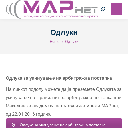
Search:
Одлуки
You are here:
Home
Одлуки
Одлука за укинување на арбитражна постапка
На линкот подолу можете да ја преземете Одлуката за
укинување на Правилник за арбитражна постапка при
Македонска академска истражувачка мрежа МАРнет,
од 22.01.2016 година.
Одлука за укинување на арбитражна постапка