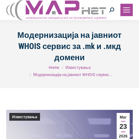
Search:
Модернизација на јавниот
WHOIS сервис за .mk и .мкд
домени
You are here:
Home
Известувања
Модернизација на јавниот WHOIS сервис…
Известувања
Mar
23
2026