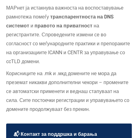
МАРнет ја истакнува важноста на воспоставување
рамнотежа помеѓу
транспарентноста на DNS
системот
и
правото на приватност
на
регистрантите. Спроведените измени се во
согласност со меѓународните практики и препораките
на организациите ICANN и CENTR за управување со
ccTLD домени.
Корисниците на .mk и .мкд домените не мора да
преземат никакви дополнителни чекори – промените
се автоматски применети и веднаш стапуваат на
сила. Сите постоечки регистрации и управувањето со
домените продолжуваат без прекин.
📬 Контакт за поддршка и барања