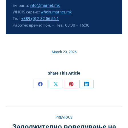
Е-пошта:
info@marnet.mk
WHOIS сервис:
whois.marnet.mk
Тел:
+389 (0) 2 32 56 56 1
Работно време: Пон. – Пет., 08:30 – 16:30
March 23, 2026
Share This Article
Share
Share
Share
Share
on
on
on
on
Facebook
X
Pinterest
LinkedIn
Post
PREVIOUS
Задолжително воведување на