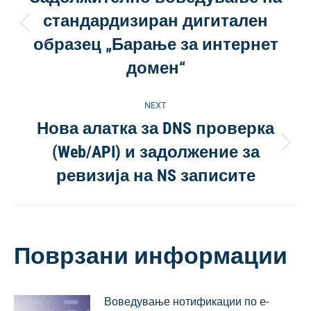
navigation
стандардизиран дигитален
Previous
образец „Барање за интернет
post:
домен“
NEXT
Нова алатка за DNS проверка
(Web/API) и задолжение за
Next
post:
ревизија на NS записите
Поврзани информации
Воведување нотификации по е-