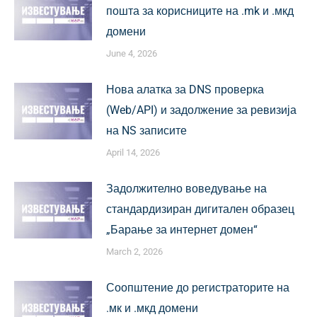
пошта за корисниците на .mk и .мкд
домени
June 4, 2026
Нова алатка за DNS проверка
(Web/API) и задолжение за ревизија
на NS записите
April 14, 2026
Задолжително воведување на
стандардизиран дигитален образец
„Барање за интернет домен“
March 2, 2026
Соопштение до регистраторите на
.мк и .мкд домени