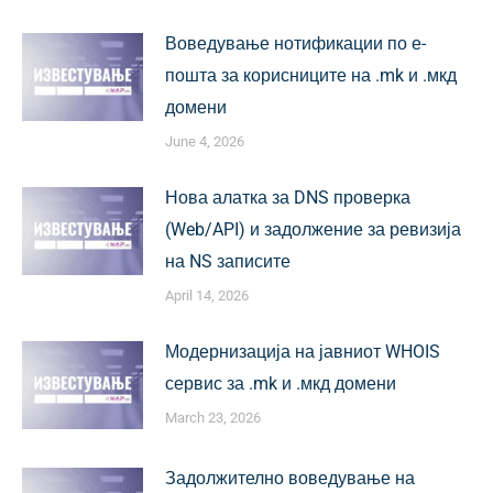
Воведување нотификации по е-
пошта за корисниците на .mk и .мкд
домени
June 4, 2026
Нова алатка за DNS проверка
(Web/API) и задолжение за ревизија
на NS записите
April 14, 2026
Модернизација на јавниот WHOIS
сервис за .mk и .мкд домени
March 23, 2026
Задолжително воведување на