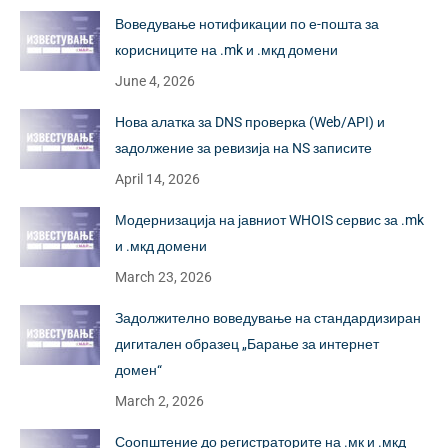
Воведување нотификации по е-пошта за
корисниците на .mk и .мкд домени
June 4, 2026
Нова алатка за DNS проверка (Web/API) и
задолжение за ревизија на NS записите
April 14, 2026
Модернизација на јавниот WHOIS сервис за .mk
и .мкд домени
March 23, 2026
Задолжително воведување на стандардизиран
дигитален образец „Барање за интернет
домен“
March 2, 2026
Соопштение до регистраторите на .мк и .мкд