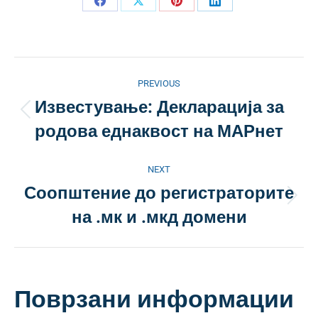
Share
Share
Share
Share
on
on
on
on
Facebook
X
Pinterest
LinkedIn
Post
PREVIOUS
navigation
Известување: Декларација за
Previous
родова еднаквост на МАРнет
post:
NEXT
Соопштение до регистраторите
Next
на .мк и .мкд домени
post:
Поврзани информации