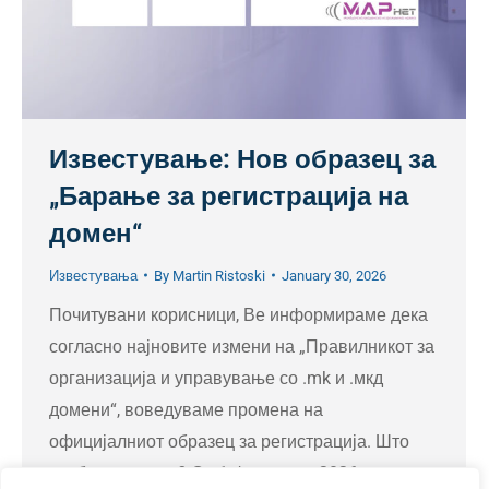
Известување: Нов образец за
„Барање за регистрација на
домен“
Известувања
By
Martin Ristoski
January 30, 2026
Почитувани корисници, Ве информираме дека
согласно најновите измени на „Правилникот за
организација и управување со .mk и .мкд
домени“, воведуваме промена на
официјалниот образец за регистрација. Што
треба да знаете? Од 1 февруари 2026 година,