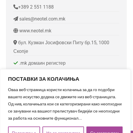
+389 2 551 1188
sales@neotel.com.mk
www.neotel.mk
бул. Кузман Јосифовски Питу бр.15, 1000
Скопје
.mk домаин регистер
.мкд домаин регистер
ПОСТАВКИ ЗА КОЛАЧИЊА
Оваа веб-страмица користи колачиња за да го подобри
вашето искуство додека се движите низ веб-страницата.
Од нив, колачињата кои се категоризирани како неопходни
1
2
3
→
се зачувани на вашиот прелистувач бидејќи се неопходни
за работа на основните функционал...