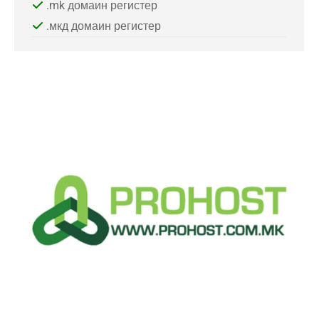
.mk домаин регистер
.мкд домаин регистер