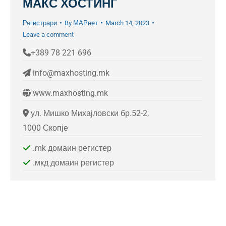
МАКС ХОСТИНГ
Регистрари
By
МАРнет
March 14, 2023
Leave a comment
+389 78 221 696
info@maxhosting.mk
www.maxhosting.mk
ул. Мишко Михајловски бр.52-2,
1000 Скопје
.mk домаин регистер
.мкд домаин регистер