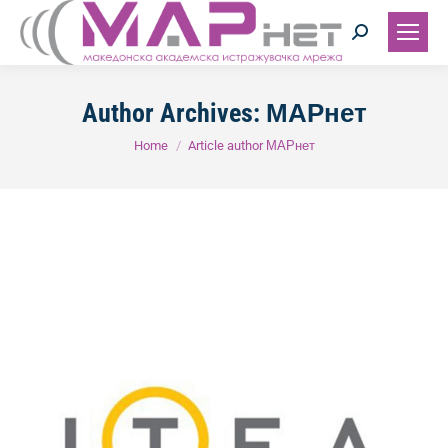
Search:
Author Archives:
МАРнет
You are here:
Home
Article author МАРнет