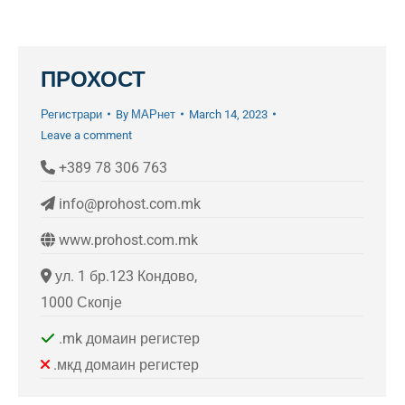
ПРОХОСТ
Регистрари
By
МАРнет
March 14, 2023
Leave a comment
+389 78 306 763
info@prohost.com.mk
www.prohost.com.mk
ул. 1 бр.123 Кондово,
1000 Скопје
.mk домаин регистер
.мкд домаин регистер