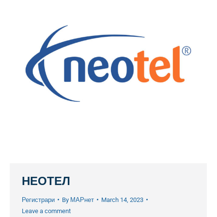
НЕОТЕЛ
Регистрари
By
МАРнет
March 14, 2023
Leave a comment