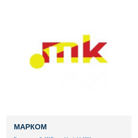
МАРКОМ