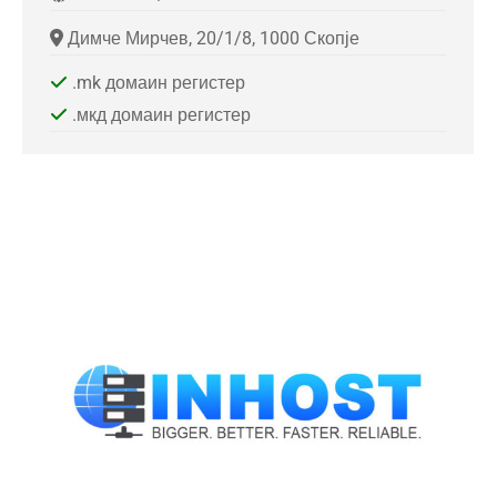
Димче Мирчев, 20/1/8, 1000 Скопје
.mk домаин регистер
.мкд домаин регистер