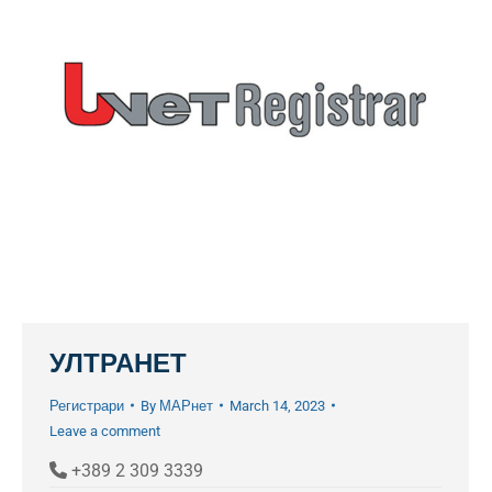
УЛТРАНЕТ
Регистрари
By
МАРнет
March 14, 2023
Leave a comment
+389 2 309 3339