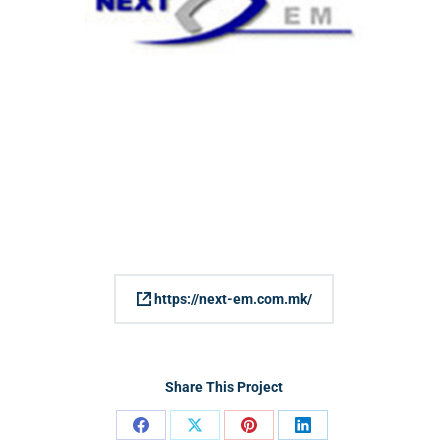
https://next-em.com.mk/
Share This Project
Share
Share
Share
Share