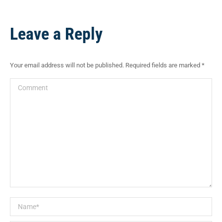
on
on
on
on
Facebook
X
Pinterest
LinkedIn
Leave a Reply
Your email address will not be published. Required fields are marked
*
Comment
Name *