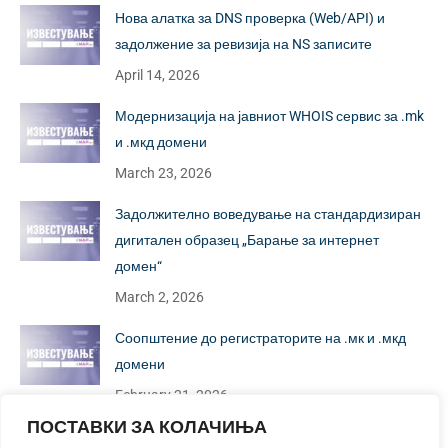
Нова алатка за DNS проверка (Web/API) и
задолжение за ревизија на NS записите
April 14, 2026
Модернизација на јавниот WHOIS сервис за .mk
и .мкд домени
March 23, 2026
Задолжително воведување на стандардизиран
дигитален образец „Барање за интернет
домен“
March 2, 2026
Соопштение до регистраторите на .мк и .мкд
домени
February 21, 2026
ПОСТАВКИ ЗА КОЛАЧИЊА
Известување: Нов образец за „Барање за