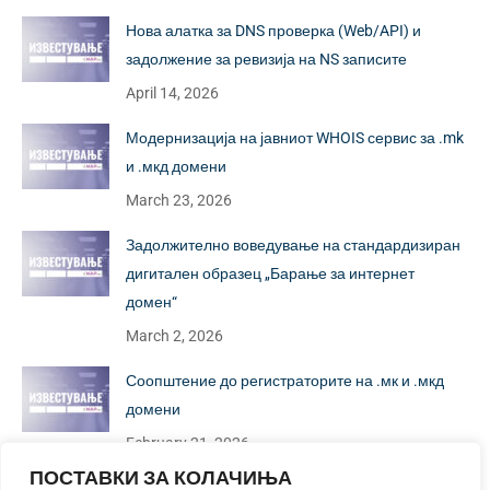
Нова алатка за DNS проверка (Web/API) и
задолжение за ревизија на NS записите
April 14, 2026
Модернизација на јавниот WHOIS сервис за .mk
и .мкд домени
March 23, 2026
Задолжително воведување на стандардизиран
дигитален образец „Барање за интернет
домен“
March 2, 2026
Соопштение до регистраторите на .мк и .мкд
домени
February 21, 2026
ПОСТАВКИ ЗА КОЛАЧИЊА
Известување: Нов образец за „Барање за